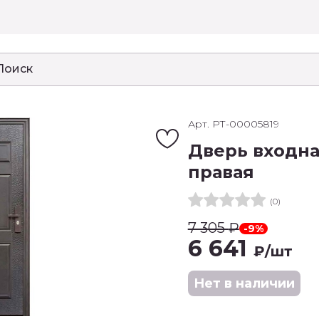
Арт. РТ-00005819
Дверь входна
правая
(0)
7 305
₽
-9%
6 641
₽
/шт
Нет в наличии