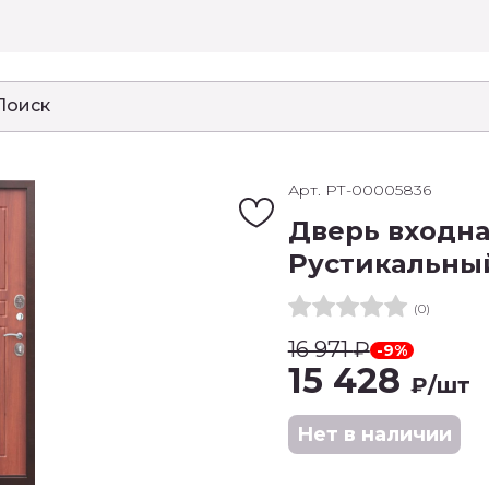
Арт. РТ-00005836
Дверь входна
Рустикальны
(0)
16 971
₽
-9%
15 428
₽
/шт
Нет в наличии