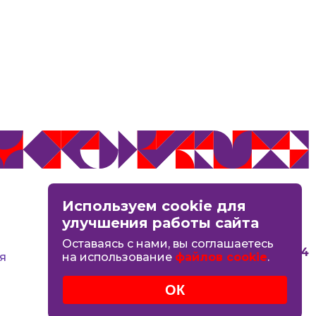
MAX
Используем cookie для
Вконтакте
улучшения работы сайта
Оставаясь с нами, вы соглашаетесь
8 (4942) 44-06-14
я
на использование
файлов cookie
.
ОК