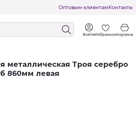
Оптовым клиентам
Контакты
Войти
Избранное
Корзина
я металлическая Троя серебро
б 860мм левая