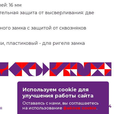
ей: 16 мм
тельная защита от высверливания: две
ного замка с защитой от сквозняков
и, пластиковый - для ригеля замка
MAX
Используем cookie для
Вконтакте
улучшения работы сайта
Оставаясь с нами, вы соглашаетесь
8 (4942) 44-06-14
я
на использование
файлов cookie
.