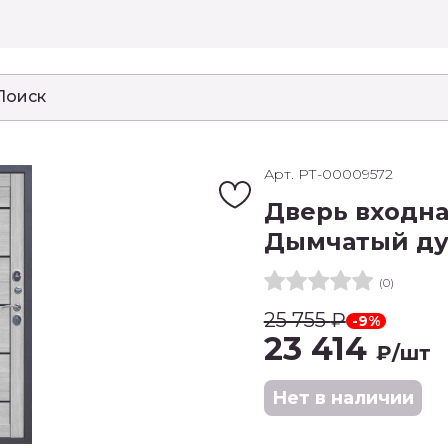
Арт. РТ-00009572
Дверь входна
Дымчатый ду
(0)
25 755
₽
-9%
23 414
₽
/шт
Нет в наличии