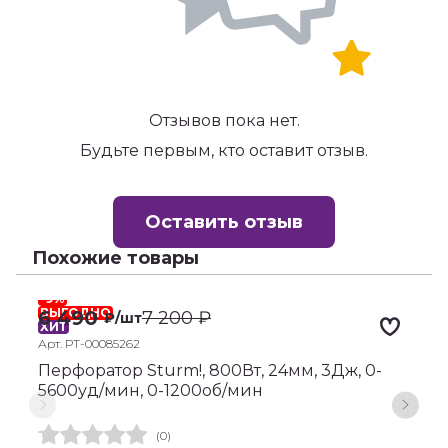
Отзывов пока нет.
Будьте первым, кто оставит отзыв.
Оставить отзыв
Похожие товары
-9%
-
ВЫГОДНО
6 490
7 200
₽
₽
/шт
ХИТ
Х
Арт. РТ-00085262
А
Перфоратор Sturm!, 800Вт, 24мм, 3Дж, 0-
П
5600уд/мин, 0-1200об/мин
3
(0)