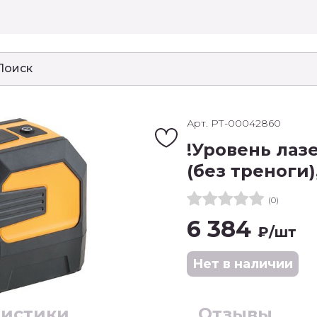
Арт. РТ-00042860
!Уровень ла
(без треноги)
(0)
6 384
₽
/шт
Нет в наличии
ристики
Отзывы