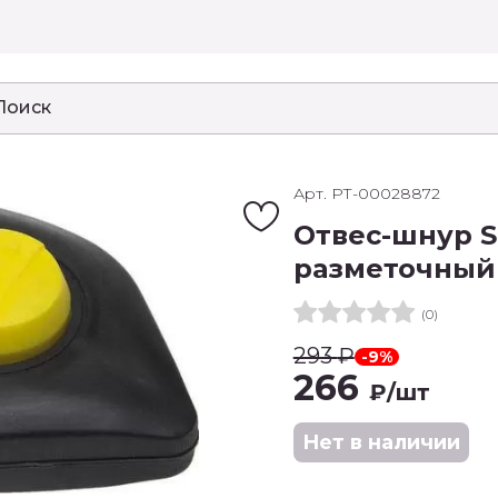
Арт. РТ-00028872
Отвес-шнур S
разметочный
(0)
293
₽
-9%
266
₽
/шт
Нет в наличии