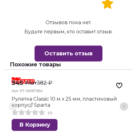
Отзывов пока нет.
Будьте первым, кто оставит отзыв.
Оставить отзыв
Похожие товары
-9%
-
ВЫГОДНО
345
382
₽
₽
/шт
Арт. РТ-00057364
А
Рулетка Classic 10 м х 25 мм, пластиковый
Р
корпус// Sparta
(0)
В Корзину