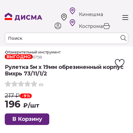
Кинешма
Кострома
Измерительный инструмент
ВЫГОДНО
Арт. РТ-00016758
Рулетка 5м х 19мм обрезиненный корпус
Вихрь 73/11/1/2
(0)
217
₽
-9%
196
₽
/шт
В Корзину