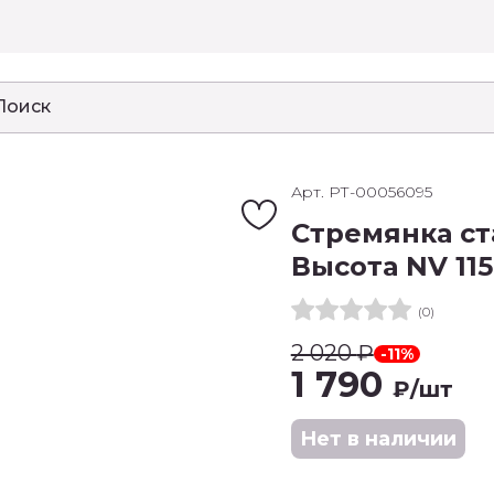
Арт. РТ-00056095
Стремянка ст
Высота NV 11
(0)
2 020
₽
-11%
1 790
₽
/шт
Нет в наличии