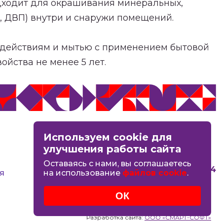
одходит для окрашивания минеральных,
, ДВП) внутри и снаружи помещений.
оздействиям и мытью с применением бытовой
ойства не менее 5 лет.
MAX
Используем cookie для
Вконтакте
улучшения работы сайта
Оставаясь с нами, вы соглашаетесь
8 (4942) 44-06-14
я
на использование
файлов cookie
.
ОК
Разработка сайта:
ООО «СМАРТ-СОФТ»