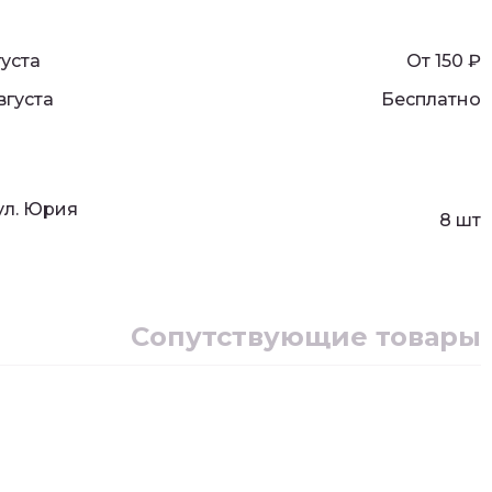
густа
От 150
₽
вгуста
Бесплатно
 ул. Юрия
8 шт
Сопутствующие товары