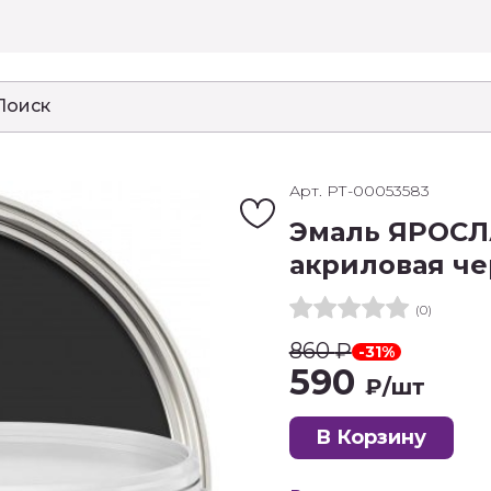
Арт. РТ-00053583
Эмаль ЯРОСЛ
акриловая чер
(0)
860
₽
-31%
590
₽
/шт
В Корзину