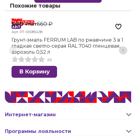
Похожие товары
-10%
-
ВЫГОДНО
590
660
₽
₽
/шт
ХИТ
Х
Арт. РТ-00085438
А
Грунт-эмаль FERRUM LAB по ржавчине 3 в 1
Г
гладкая светло-серая RAL 7040 глянцевая,
г
аэрозоль 0,52 л
а
(0)
В Корзину
Интернет-магазин
Оплата и доставка
Программы лояльности