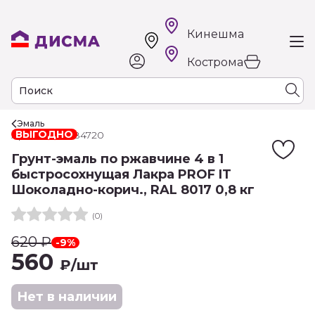
Кинешма
Кострома
Эмаль
ВЫГОДНО
Арт. РТ-00084720
Грунт-эмаль по ржавчине 4 в 1
быстросохнущая Лакра PROF IT
Шоколадно-корич., RAL 8017 0,8 кг
(0)
620
₽
-9%
560
₽
/шт
Нет в наличии