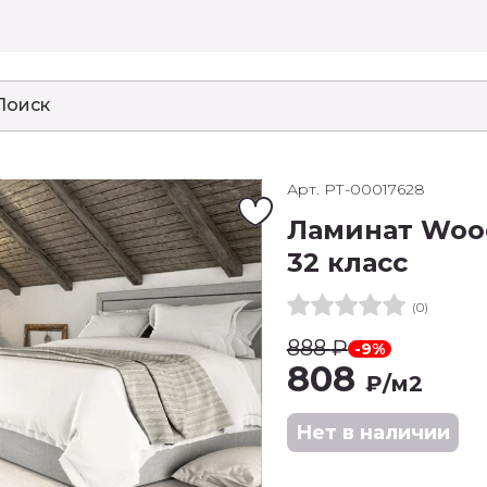
Арт. РТ-00017628
Ламинат Wood
32 класс
(0)
888
₽
-9%
808
₽
/м2
Нет в наличии