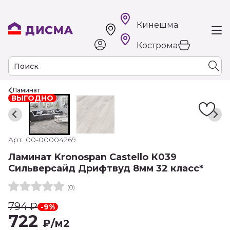
Кинешма
Кострома
Ламинат
ВЫГОДНО
Арт. 00-00004269
Ламинат Kronospan Castello К039
Сильверсайд Дрифтвуд 8мм 32 класс*
(0)
794
₽
-9%
722
₽
/м2