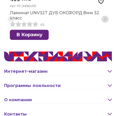
Арт. РТ-00082253
А
Ламинат UNV32T ДУБ ОКСФОРД 8мм 32
Л
класс
Б
(0)
В Корзину
Интернет-магазин
Оплата и доставка
Программы лояльности
Активация карты
О компании
Правила программы лояльности "Удача"
Новости
Контакты
Правила программы лояльности "Родина"