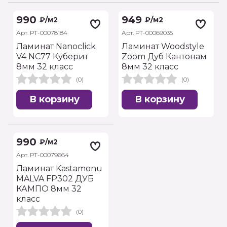
990
949
₽
/м2
₽
/м2
Арт. РТ-00078184
Арт. РТ-00069035
Ламинат Nanoclick
Ламинат Woodstyle
V4 NC77 Куберит
Zoom Дуб Кантонам
8мм 32 класс
8мм 32 класс
(0)
(0)
В корзину
В корзину
990
₽
/м2
Арт. РТ-00079664
Ламинат Kastamonu
MALVA FP302 ДУБ
КАМПО 8мм 32
класс
(0)