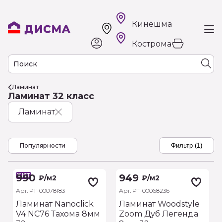
Кинешма
Кострома
Ламинат
Ламинат 32 класс
Ламинат
Популярности
Фильтр (1)
ХИТ
990
949
₽
/м2
₽
/м2
Арт. РТ-00078183
Арт. РТ-00068236
Ламинат Nanoclick
Ламинат Woodstyle
V4 NC76 Тахома 8мм
Zoom Дуб Легенда