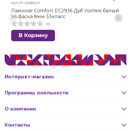
Арт. РТ-00085221
А
Ламинат Comfort EC2936 Дуб Уолтем белый
Л
V4 фаска 8мм 33класс
с
(0)
В Корзину
Интернет-магазин
Оплата и доставка
Программы лояльности
Активация карты
О компании
Правила программы лояльности "Удача"
Новости
Контакты
Правила программы лояльности "Родина"
Сотрудничество