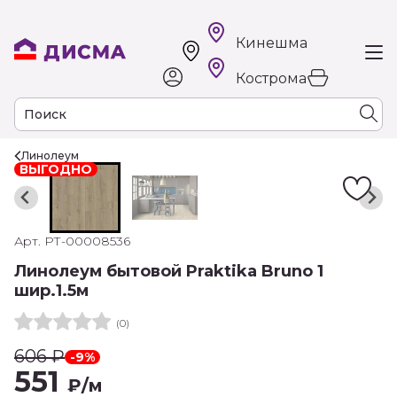
Кинешма
Кострома
Линолеум
ВЫГОДНО
Арт. РТ-00008536
Линолеум бытовой Praktika Bruno 1
шир.1.5м
(0)
606
₽
-9%
551
₽
/м