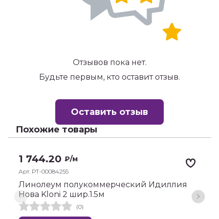
Отзывов пока нет.
Будьте первым, кто оставит отзыв.
Оставить отзыв
Похожие товары
1 744.20
₽
/м
Арт. РТ-00084255
А
Линолеум полукоммерческий Идиллия
Л
Нова Kloni 2 шир.1.5м
K
(0)