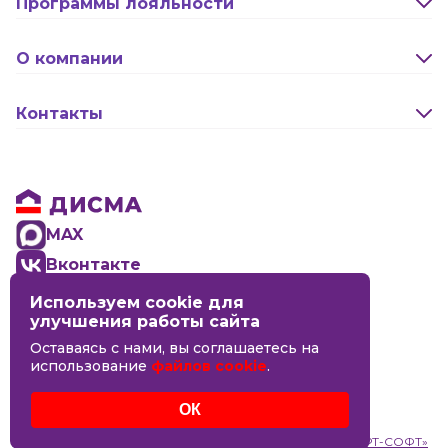
Программы лояльности
Активация карты
О компании
Правила программы лояльности "Удача"
Новости
Контакты
Правила программы лояльности "Родина"
Сотрудничество
Реквизиты
Бонусная программа (Кэшбэк)
Оптовикам
Обратная связь
Бонусная программа для новоселов
Правовая информация
MAX
Вконтакте
Используем cookie для
8 (4942) 44-06-14
улучшения работы сайта
Оставаясь с нами, вы соглашаетесь на
Кинешма
использование
файлов cookie
.
Кострома
Кострома
ОК
Разработка сайта:
ООО «СМАРТ-СОФТ»