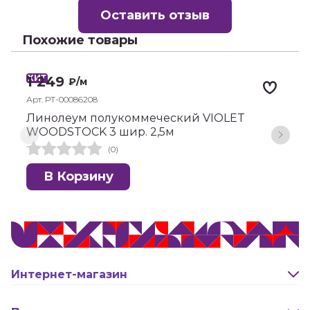
Оставить отзыв
Похожие товары
ХИТ
Х
1 249
₽
/м
Арт. РТ-00086208
А
Линолеум полукоммеческий VIOLET
Л
WOODSTOCK 3 шир. 2,5м
F
(0)
В Корзину
Интернет-магазин
Оплата и доставка