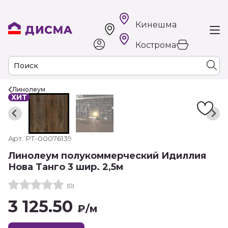
Кинешма
Кострома
Линолеум
ХИТ
Арт. РТ-00076139
Линолеум полукоммерческий Идиллия
Нова Танго 3 шир. 2,5м
(0)
3 125.50
₽
/м