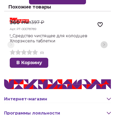
Похожие товары
-9%
ВЫГОДНО
360
397
₽
₽
/шт
Арт. РТ-00078789
А
!_Средство чистящее для колодцев
П
Хлорэксель таблетки
М
(0)
В Корзину
Интернет-магазин
Оплата и доставка
Программы лояльности