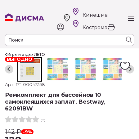
Кинешма
Кострома
Игры и отдых ЛЕТО
ВЫГОДНО
Арт. РТ-00047358
Ремкомплект для бассейнов 10
самоклеящихся заплат, Bestway,
62091BW
(0)
142
₽
-9%