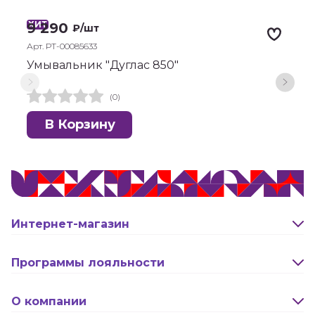
ХИТ
Х
9 290
₽
/шт
Арт. РТ-00085633
А
Умывальник "Дуглас 850"
У
с
(0)
В Корзину
Интернет-магазин
Оплата и доставка
Программы лояльности
Активация карты
О компании
Правила программы лояльности "Удача"