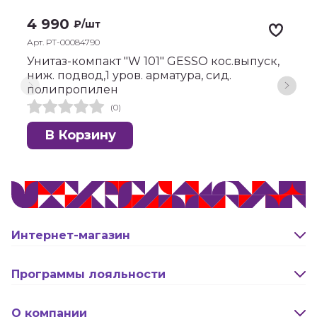
Х
4 990
₽
/шт
Арт. РТ-00084790
А
Унитаз-компакт "W 101" GESSO кос.выпуск,
У
ниж. подвод,1 уров. арматура, сид.
с
полипропилен
п
(0)
В Корзину
Интернет-магазин
Оплата и доставка
Программы лояльности
Активация карты
О компании