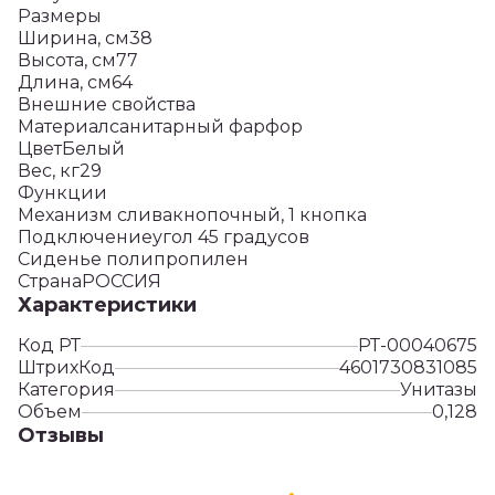
Размеры
Ширина, см38
Высота, см77
Длина, см64
Внешние свойства
Материалсанитарный фарфор
ЦветБелый
Вес, кг29
Функции
Механизм сливакнопочный, 1 кнопка
Подключениеугол 45 градусов
Сиденье полипропилен
СтранаРОССИЯ
Характеристики
Код РТ
РТ-00040675
ШтрихКод
4601730831085
Категория
Унитазы
Объем
0,128
Отзывы