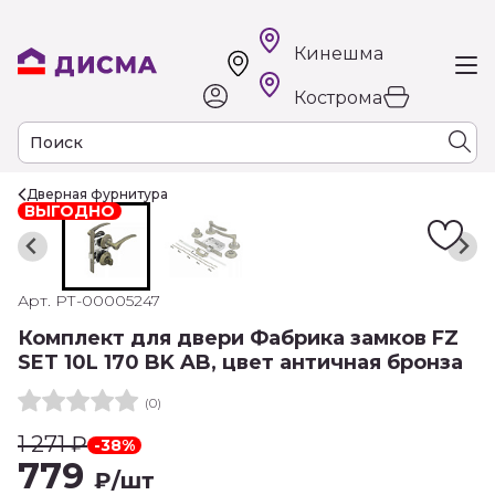
Кинешма
Кострома
Дверная фурнитура
ВЫГОДНО
Арт. РТ-00005247
Комплект для двери Фабрика замков FZ
SET 10L 170 BK AB, цвет античная бронза
(0)
1 271
₽
-38%
779
₽
/шт