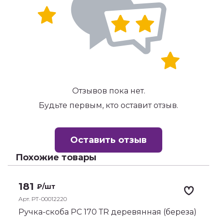
Отзывов пока нет.
Будьте первым, кто оставит отзыв.
Оставить отзыв
Похожие товары
181
₽
/шт
Арт. РТ-00012220
А
Ручка-скоба РС 170 ТR деревянная (береза)
Р