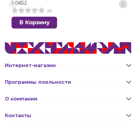
1-0652
(0)
В Корзину
Интернет-магазин
Оплата и доставка
Программы лояльности
Активация карты
О компании
Правила программы лояльности "Удача"
Новости
Контакты
Правила программы лояльности "Родина"
Сотрудничество
Реквизиты
Бонусная программа (Кэшбэк)
Оптовикам