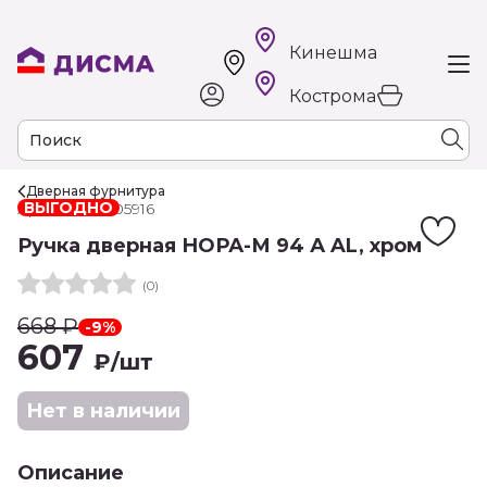
Кинешма
Кострома
Дверная фурнитура
ВЫГОДНО
Арт. РТ-00005916
Ручка дверная НОРА-М 94 А AL, хром
(0)
668
₽
-9%
607
₽
/шт
Нет в наличии
Описание