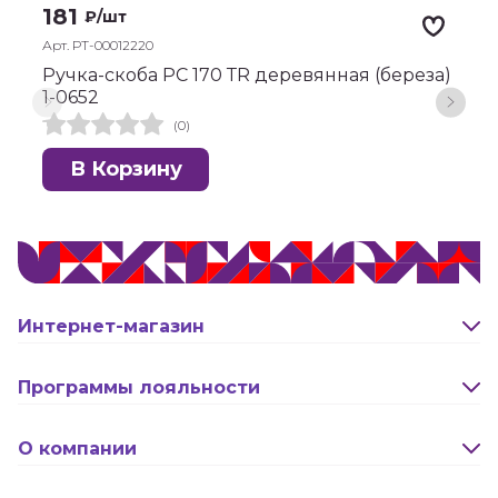
181
₽
/шт
Арт. РТ-00012220
А
Ручка-скоба РС 170 ТR деревянная (береза)
Р
1-0652
(0)
В Корзину
Интернет-магазин
Оплата и доставка
Программы лояльности
Активация карты
О компании
Правила программы лояльности "Удача"
Новости