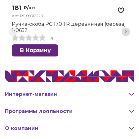
181
₽
/шт
Арт. РТ-00012220
А
Ручка-скоба РС 170 ТR деревянная (береза)
Р
1-0652
(0)
В Корзину
Интернет-магазин
Оплата и доставка
Программы лояльности
Активация карты
О компании
Правила программы лояльности "Удача"
Новости