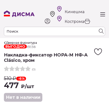
Кинешма
Кострома
Дверная фурнитура
ВЫГОДНО
Арт. РТ-00005938
Накладка-фиксатор НОРА-М НФ-А
Clásico, хром
(0)
510
₽
-6%
477
₽
/шт
Нет в наличии