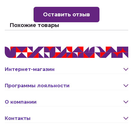
Оставить отзыв
Похожие товары
Интернет-магазин
Оплата и доставка
Программы лояльности
Активация карты
О компании
Правила программы лояльности "Удача"
Новости
Контакты
Правила программы лояльности "Родина"
Сотрудничество
Реквизиты