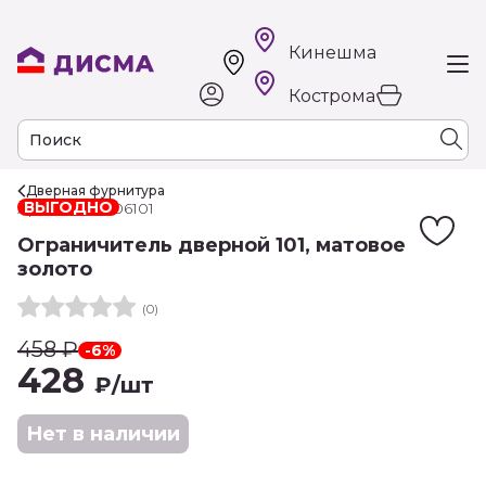
Кинешма
Кострома
Дверная фурнитура
ВЫГОДНО
Арт. РТ-00006101
Ограничитель дверной 101, матовое
золото
(0)
458
₽
-6%
428
₽
/шт
Нет в наличии