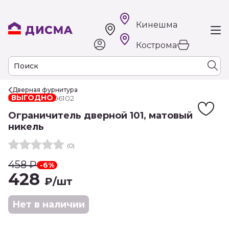
Кинешма
Кострома
Дверная фурнитура
ВЫГОДНО
Арт. РТ-00006102
Ограничитель дверной 101, матовый
никель
(0)
458
₽
-6%
428
₽
/шт
Нет в наличии