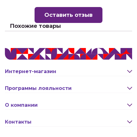
Оставить отзыв
Похожие товары
Интернет-магазин
Оплата и доставка
Программы лояльности
Активация карты
О компании
Правила программы лояльности "Удача"
Новости
Контакты
Правила программы лояльности "Родина"
Сотрудничество
Реквизиты