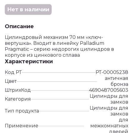
Нет в наличии
Описание
Цилиндровый механизм 70 мм «ключ-
вертушка». Входит в линейку Palladium
Pragmatic – серию недорогих цилиндров в
корпусе из цинкового сплава
Характеристики
Код РТ
РТ-00005238
античная
Цвет
бронза
ШтрихКод
4690487005603
Цилиндры для
Категория
замков
Цилиндры для
Тип продукта
замков
для
Применение
межкомнатных
дверей