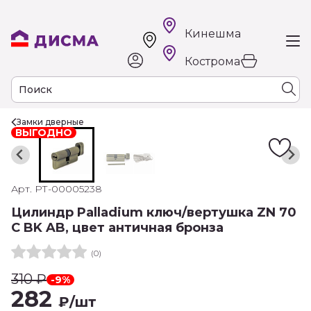
Кинешма
Кострома
Замки дверные
ВЫГОДНО
Арт. РТ-00005238
Цилиндр Palladium ключ/вертушка ZN 70
C BK AB, цвет античная бронза
(0)
310
₽
-9%
282
₽
/шт