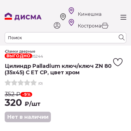
Кинешма
Кострома
Замки дверные
ВЫГОДНО
Арт. РТ-00005244
Цилиндр Palladium ключ/ключ ZN 80
(35х45) C ET CP, цвет хром
(0)
352
₽
-9%
320
₽
/шт
Нет в наличии