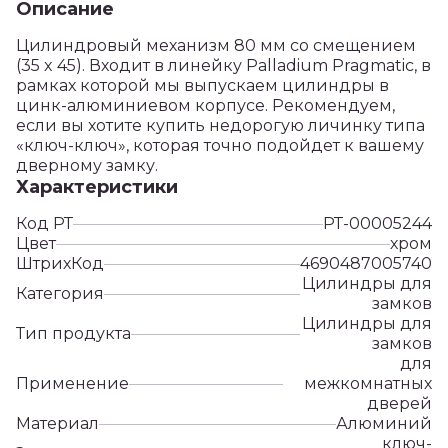
Описание
Цилиндровый механизм 80 мм со смещением
(35 x 45). Входит в линейку Palladium Pragmatic, в
рамках которой мы выпускаем цилиндры в
цинк-алюминиевом корпусе. Рекомендуем,
если вы хотите купить недорогую личинку типа
«ключ-ключ», которая точно подойдет к вашему
дверному замку.
Характеристики
Код РТ
РТ-00005244
Цвет
хром
ШтрихКод
4690487005740
Цилиндры для
Категория
замков
Цилиндры для
Тип продукта
замков
для
Применение
межкомнатных
дверей
Материал
Алюминий
ключ-