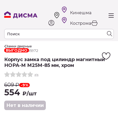
Кинешма
Кострома
Замки дверные
ВЫГОДНО
Арт. РТ-00005972
Корпус замка под цилиндр магнитный
НОРА-М М25М-85 мм, хром
(0)
609
₽
-9%
554
₽
/шт
Нет в наличии