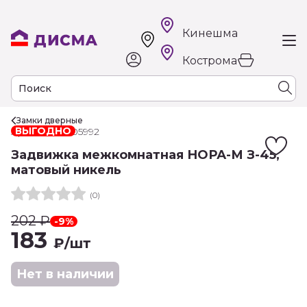
Кинешма
Кострома
Замки дверные
ВЫГОДНО
Арт. РТ-00005992
Задвижка межкомнатная НОРА-М З-45,
матовый никель
(0)
202
₽
-9%
183
₽
/шт
Нет в наличии