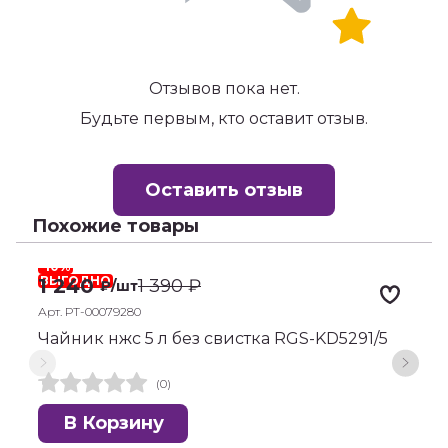
Отзывов пока нет.
Будьте первым, кто оставит отзыв.
Оставить отзыв
Похожие товары
-10%
-
ВЫГОДНО
1 240
1 390
₽
₽
/шт
Арт. РТ-00079280
А
Чайник нжс 5 л без свистка RGS-KD5291/5
Т
(0)
В Корзину