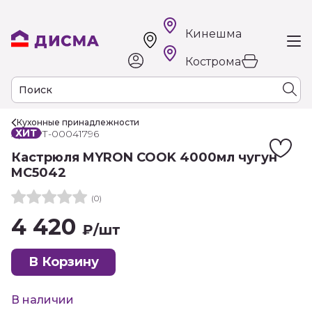
Кинешма
Кострома
Кухонные принадлежности
ХИТ
Арт. РТ-00041796
Кастрюля MYRON COOK 4000мл чугун
MC5042
(0)
4 420
₽
/шт
В Корзину
В наличии