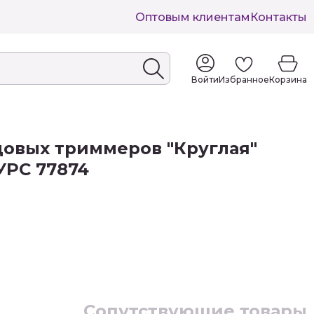
Оптовым клиентам
Контакты
Войти
Избранное
Корзина
довых триммеров "Круглая"
УРС 77874
Сопутствующие товары