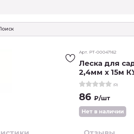
Арт. РТ-00047162
Леска для са
2,4мм х 15м К
(0)
86
₽
/шт
Нет в наличии
ристики
Отзывы