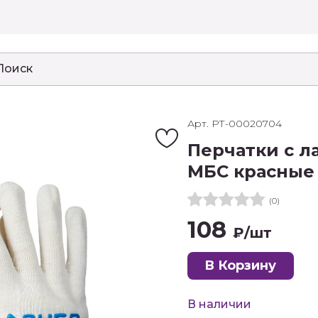
Арт. РТ-00020704
Перчатки с л
МБС красные
(0)
108
₽
/шт
В Корзину
В наличии