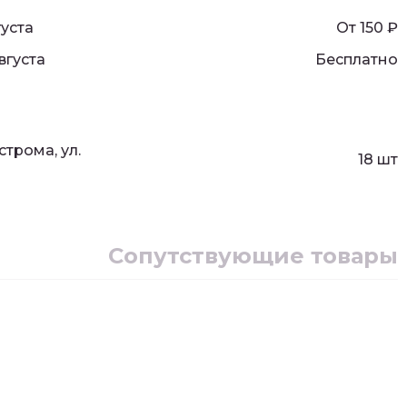
густа
От 150
₽
вгуста
Бесплатно
строма, ул.
18 шт
Сопутствующие товары