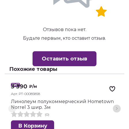
Отзывов пока нет.
Будьте первым, кто оставит отзыв.
Оставить отзыв
Похожие товары
ХИТ
Х
3 390
₽
/м
Арт. РТ-00085858
А
Линолеум полукоммерческий Hometown
Л
Norrel 3 шир. 3м
B
(0)
В Корзину