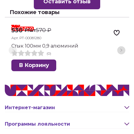
Оставить отзыв
Похожие товары
-7%
-
ВЫГОДНО
530
570
₽
₽
/шт
Арт. РТ-00081280
А
Стык 100мм 0,9 алюминий
С
(0)
В Корзину
Интернет-магазин
Оплата и доставка
Программы лояльности
Активация карты