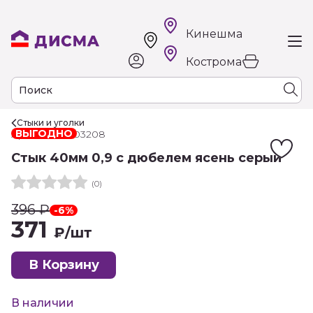
Кинешма
Кострома
Стыки и уголки
ВЫГОДНО
Арт. 00-00003208
Стык 40мм 0,9 с дюбелем ясень серый
(0)
396
₽
-6%
371
₽
/шт
В Корзину
В наличии