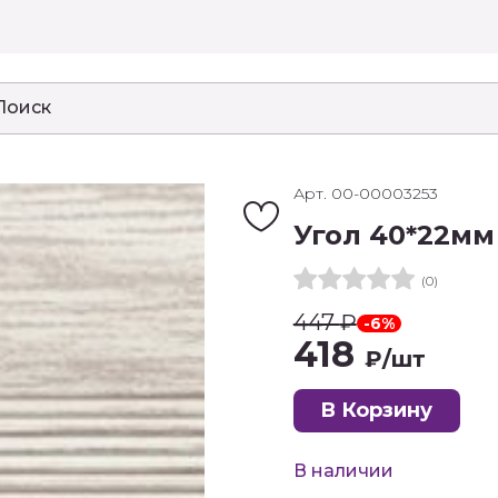
Арт. 00-00003253
Угол 40*22мм
(0)
447
₽
-6%
418
₽
/шт
В Корзину
В наличии