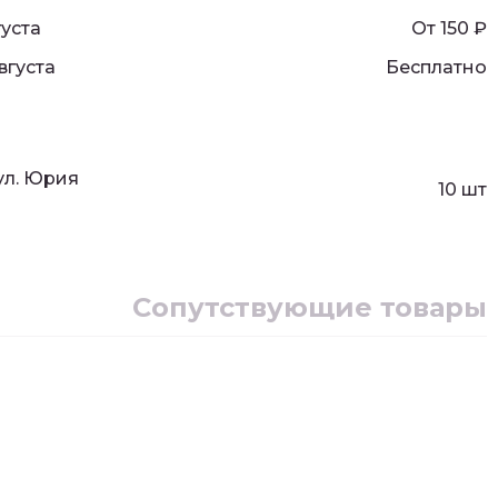
густа
От 150
₽
вгуста
Бесплатно
 ул. Юрия
10 шт
Сопутствующие товары