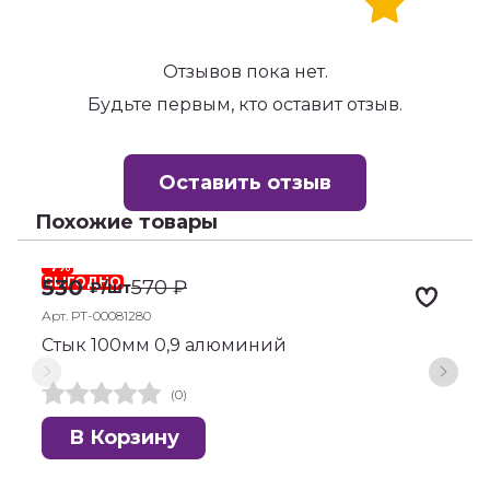
Отзывов пока нет.
Будьте первым, кто оставит отзыв.
Оставить отзыв
Похожие товары
-7%
-
ВЫГОДНО
530
570
₽
₽
/шт
Арт. РТ-00081280
А
Стык 100мм 0,9 алюминий
С
(0)
В Корзину