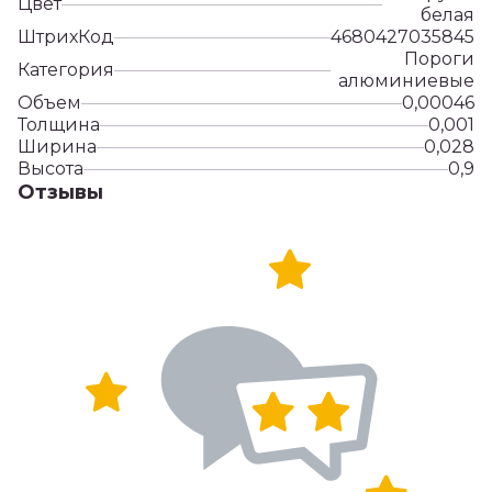
Цвет
белая
ШтрихКод
4680427035845
Пороги
Категория
алюминиевые
Объем
0,00046
Толщина
0,001
Ширина
0,028
Высота
0,9
Отзывы