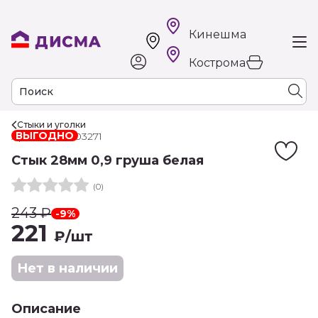
Кинешма
Кострома
Стыки и уголки
ВЫГОДНО
Арт. 00-00003271
Стык 28мм 0,9 груша белая
(0)
243
₽
-9%
221
₽
/шт
Нет в наличии
Описание