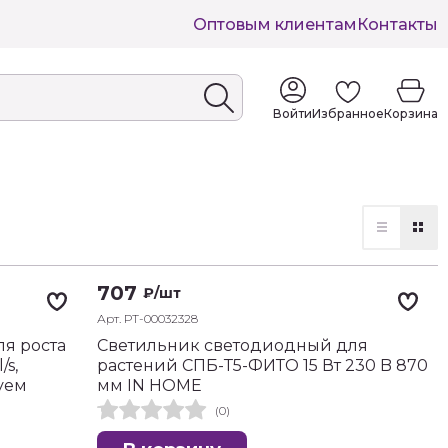
Оптовым клиентам
Контакты
Войти
Избранное
Корзина
707
₽
/шт
Арт. РТ-00032328
я роста
Светильник светодиодный для
/s,
растений СПБ-Т5-ФИТО 15 Вт 230 B 870
уем
мм IN HOME
(0)