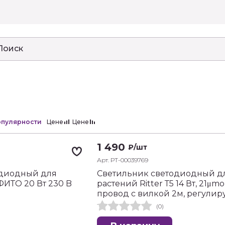
пулярности
Цене
Цене
1 490
₽
/шт
Арт. РТ-00039769
одиодный для
Светильник светодиодный дл
ФИТО 20 Вт 230 B
растений Ritter Т5 14 Вт, 21μmol
провод с вилкой 2м, регулир
(0)