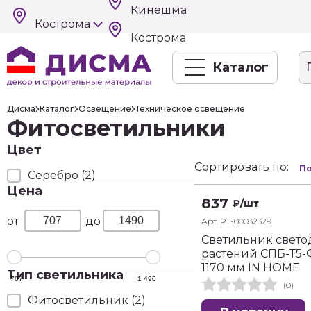
Кинешма
Кострома
Кострома
Каталог
Дисма
Каталог
Освещение
Техническое освещение
Фитосветильники
Цвет
Сортировать по:
По
серебро
(2)
Цена
837
₽
/шт
Арт. РТ-00032329
Светильник свет
растений СПБ-Т5-
1170 мм IN HOME
Тип светильника
707
1 490
(0)
Фитосветильник
(2)