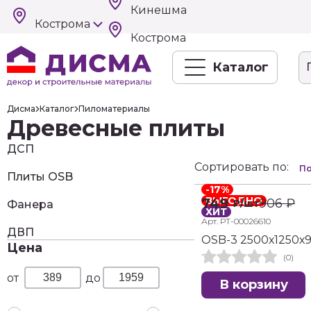
Кинешма
Кострома
Кострома
Каталог
Дисма
Каталог
Пиломатериалы
Древесные плиты
ДСП
Сортировать по:
По
Плиты OSB
-17%
ВЫГОДНО
749
906
₽
₽
/шт
Фанера
ХИТ
Арт. РТ-00026610
ДВП
OSB-3 2500х1250х
Цена
(0)
В корзину