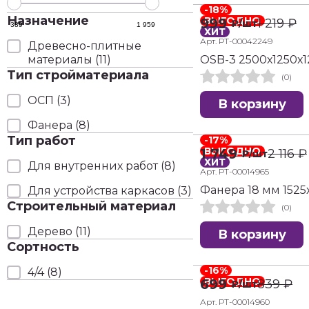
-18%
Назначение
ВЫГОДНО
999
1 219
₽
₽
/шт
389
1 959
ХИТ
Арт. РТ-00042249
Древесно-плитные
материалы
(11)
OSB-3 2500х1250х1
Тип стройматериала
(0)
ОСП
(3)
В корзину
Фанера
(8)
Тип работ
-17%
ВЫГОДНО
1 749
2 116
₽
₽
/шт
ХИТ
Для внутренних работ
(8)
Арт. РТ-00014965
Фанера 18 мм 1525х
Для устройства каркасов
(3)
Строительный материал
(0)
Дерево
(11)
В корзину
Сортность
-16%
4/4
(8)
ВЫГОДНО
699
839
₽
₽
/шт
Арт. РТ-00014960