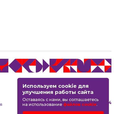
MAX
Используем cookie для
Вконтакте
улучшения работы сайта
Оставаясь с нами, вы соглашаетесь
8 (4942) 44-06-14
я
на использование
файлов cookie
.