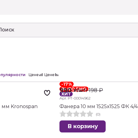
пулярности
Цене
Цене
-17%
ВЫГОДНО
990
1 198
₽
₽
/шт
ХИТ
Арт. РТ-00014962
9 мм Kronospan
Фанера 10 мм 1525х1525 ФК 4/4
(0)
В корзину