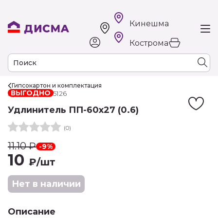
Кинешма
Кострома
Гипсокартон и комплектация
ВЫГОДНО
Арт. РТ-00015126
Удлинитель ПП-60х27 (0.6)
(0)
11.10
₽
-9%
10
₽
/шт
Нет в наличии
Описание