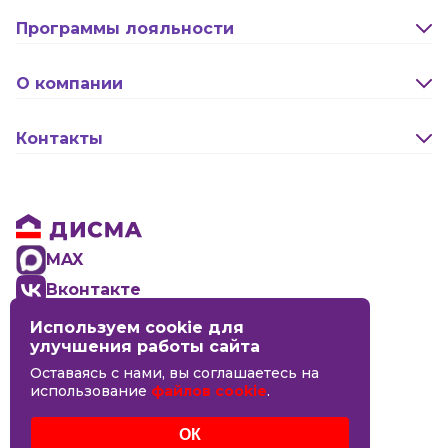
Оплата и доставка
Программы лояльности
Активация карты
О компании
Правила программы лояльности "Удача"
Новости
Контакты
Правила программы лояльности "Родина"
Сотрудничество
Реквизиты
Бонусная программа (Кэшбэк)
Оптовикам
Обратная связь
Бонусная программа для новоселов
Правовая информация
MAX
Вконтакте
Используем cookie для
8 (4942) 44-06-14
улучшения работы сайта
Оставаясь с нами, вы соглашаетесь на
Кинешма
использование
файлов cookie
.
Кострома
Кострома
ОК