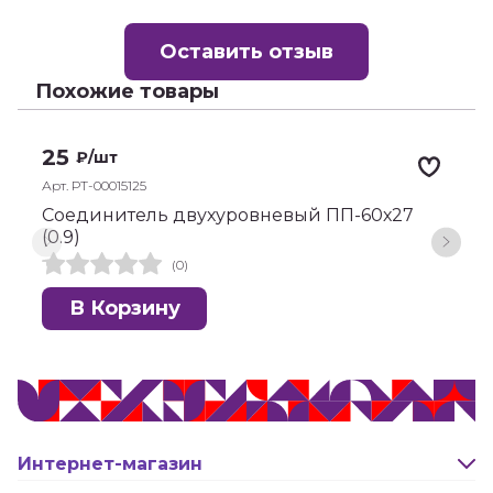
Оставить отзыв
Похожие товары
-
25
₽
/шт
Арт. РТ-00015125
А
Соединитель двухуровневый ПП-60х27
С
(0.9)
(0)
В Корзину
Интернет-магазин