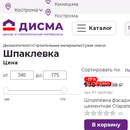
Кинешма
Кострома
Кострома
Каталог
Дисма
Каталог
Строительные материалы
Сухие смеси
Шпаклевка
Цена
Сортировать по:
По
-17%
ВЫГОДНО
775
938
₽
₽
/шт
Арт. РТ-00011482
Шпатлёвка фасадн
340
775
цементная Старате
(0)
В корзину