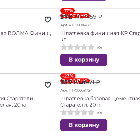
-17%
ВЫГОДНО
378
459
₽
₽
/шт
Арт. РТ-00011487
вая ВОЛМА Финиш,
Шпатлёвка финишная КР Стар
кг
(0)
В корзину
-23%
ВЫГОДНО
359
471
₽
₽
/шт
Арт. РТ-00069724
ая Старатели
Шпатлёвка базовая цементна
лая, 20 кг
Старатели, 20 кг
(0)
В корзину