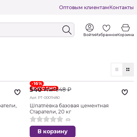
Оптовым клиентам
Контакты
Войти
Избранное
Корзина
-16%
ВЫГОДНО
540
648
₽
₽
/шт
Арт. РТ-00011480
атели,
Шпатлёвка базовая цементная
Старатели, 20 кг
(0)
В корзину