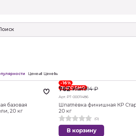
пулярности
Цене
Цене
-16%
ВЫГОДНО
762
914
₽
₽
/шт
Арт. РТ-00011486
ая базовая
Шпатлёвка финишная КР Стар
ли, 20 кг
20 кг
(0)
В корзину