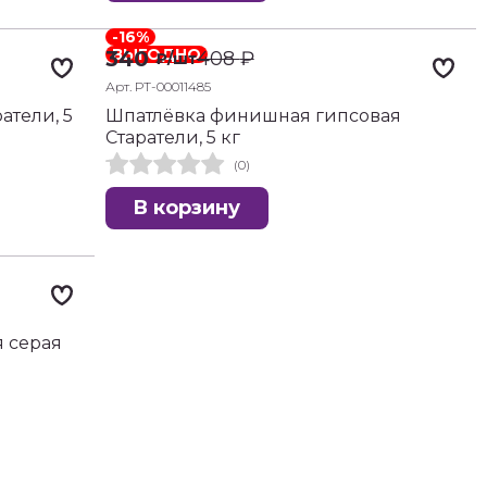
-16%
ВЫГОДНО
340
408
₽
₽
/шт
Арт. РТ-00011485
атели, 5
Шпатлёвка финишная гипсовая
Старатели, 5 кг
(0)
В корзину
я серая