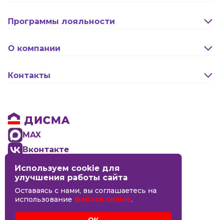
Оплата и доставка
Программы лояльности
Активация карты
О компании
Правила программы лояльности "Удача"
Новости
Контакты
Правила программы лояльности "Родина"
Сотрудничество
Реквизиты
Бонусная программа (Кэшбэк)
Оптовикам
Обратная связь
Бонусная программа для новоселов
Правовая информация
MAX
Вконтакте
Используем cookie для
8 (4942) 44-06-14
улучшения работы сайта
Оставаясь с нами, вы соглашаетесь на
Кинешма
использование
файлов cookie
.
Кострома
Кострома