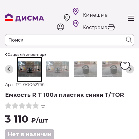
Кинешма
Кострома
Садовый инвентарь
Арт. РТ-00062756
Емкость R Т 100л пластик синяя T/TOR
(0)
3 110
₽
/шт
Нет в наличии