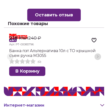
Оставить отзыв
Похожие товары
-8%
-
ВЫГОДНО
219
240
₽
₽
/шт
ХИТ
Х
Арт. РТ-00085796
А
Банка пэт Альтернатива 10л с ТО крышкой
Б
съем ручка М3055
с
(0)
В Корзину
Интернет-магазин