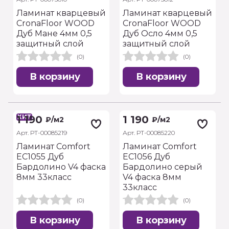
Ламинат кварцевый
Ламинат кварцевый
CronaFloor WOOD
CronaFloor WOOD
Дуб Мане 4мм 0,5
Дуб Осло 4мм 0,5
защитный слой
защитный слой
(0)
(0)
В корзину
В корзину
ХИТ
1 190
1 190
₽
/м2
₽
/м2
Арт. РТ-00085219
Арт. РТ-00085220
Ламинат Comfort
Ламинат Comfort
EC1055 Дуб
EC1056 Дуб
Бардолино V4 фаска
Бардолино серый
8мм 33класс
V4 фаска 8мм
33класс
(0)
(0)
В корзину
В корзину