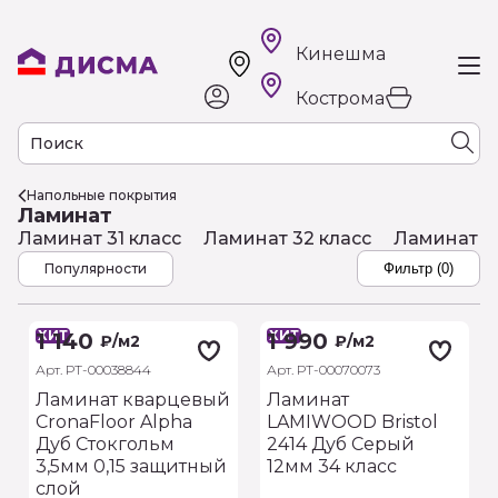
Кинешма
Кострома
Напольные покрытия
Ламинат
Ламинат 31 класс
Ламинат 32 класс
Ламинат 3
Популярности
Фильтр (0)
ХИТ
ХИТ
1 140
1 990
₽
/м2
₽
/м2
Арт. РТ-00038844
Арт. РТ-00070073
Ламинат кварцевый
Ламинат
CronaFloor Alpha
LAMIWOOD Bristol
Дуб Стокгольм
2414 Дуб Серый
3,5мм 0,15 защитный
12мм 34 класс
слой