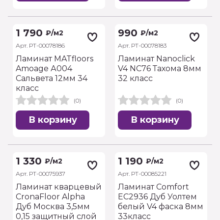
1 790
990
₽
/м2
₽
/м2
Арт. РТ-00078186
Арт. РТ-00078183
Ламинат MATfloors
Ламинат Nanoclick
Amoage А004
V4 NC76 Тахома 8мм
Сальвета 12мм 34
32 класс
класс
(0)
(0)
В корзину
В корзину
1 330
1 190
₽
/м2
₽
/м2
Арт. РТ-00075937
Арт. РТ-00085221
Ламинат кварцевый
Ламинат Comfort
CronaFloor Alpha
EC2936 Дуб Уолтем
Дуб Москва 3,5мм
белый V4 фаска 8мм
0,15 защитный слой
33класс