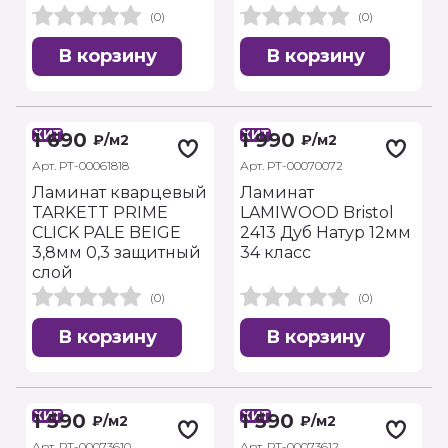
(0)
(0)
В корзину
В корзину
ХИТ
ХИТ
1 690
1 990
₽
/м2
₽
/м2
Арт. РТ-00061818
Арт. РТ-00070072
Ламинат кварцевый
Ламинат
TARKETT PRIME
LAMIWOOD Bristol
CLICK PALE BEIGE
2413 Дуб Натур 12мм
3,8мм 0,3 защитный
34 класс
слой
(0)
(0)
В корзину
В корзину
ХИТ
ХИТ
1 590
1 590
₽
/м2
₽
/м2
Арт. РТ-00073610
Арт. РТ-00073612