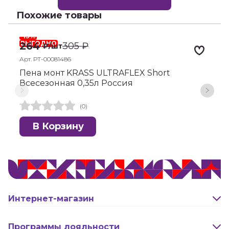
Похожие товары
-13%
-
ВЫГОДНО
264
305
₽
₽
/шт
Арт. РТ-00081486
А
Пена монт KRASS ULTRAFLEX Short
П
Всесезонная 0,35л Россия
п
(0)
В Корзину
Интернет-магазин
Оплата и доставка
Программы лояльности