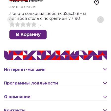
780
880
₽
₽
/шт
Арт. РТ-00070628
А
Лопата совковая щебень 353х328мм
Л
легиров сталь с покрытием 77190
л
(0)
В Корзину
Интернет-магазин
Оплата и доставка
Программы лояльности
Активация карты
О компании
Правила программы лояльности "Удача"
Новости
Контакты