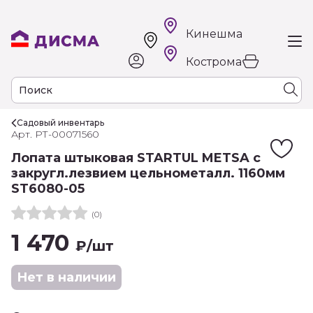
Кинешма
Кострома
Садовый инвентарь
Арт. РТ-00071560
Лопата штыковая STARTUL METSA с
закругл.лезвием цельнометалл. 1160мм
ST6080-05
(0)
1 470
₽
/шт
Нет в наличии